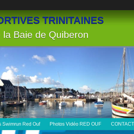
RTIVES TRINITAINES
la Baie de Quiberon
ts Swimrun Red Ouf
Photos Vidéo RED OUF
CONTAC