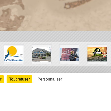
r
Tout refuser
Personnaliser
arte cookies
Gestion des cookies
s légales
Signaler un contenu inapproprié