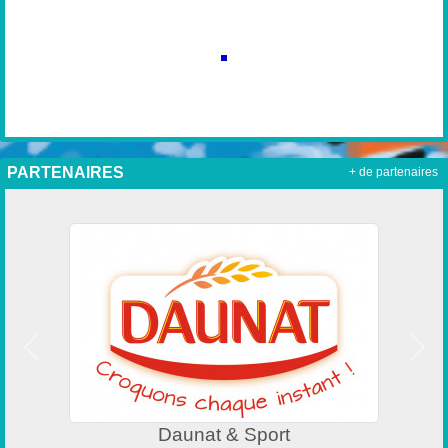
PARTENAIRES
+ de partenaires
Précedent
Suiv
Daunat & Sport