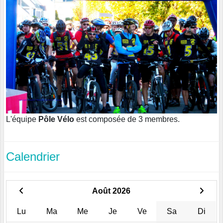
L'équipe
Pôle Vélo
est composée de 3 membres.
Calendrier
Août 2026
Lu
Ma
Me
Je
Ve
Sa
Di